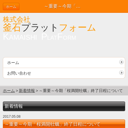
～重要～今期「桜満開牡蠣」終了日程について | 新着情報
ホーム
株式会社
釜石
プラット
フォ
ーム
K
P
F
A
M
A
I
S
H
I
LAT
ORM
ホーム
お問い合わせ
ホーム
新着情報
～重要～今期「桜満開牡蠣」終了日程について
新着情報
2017.05.08
～重要～今期「桜満開牡蠣」終了日程について